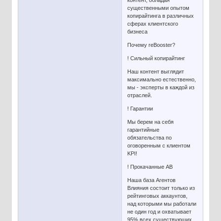
контент, обладая
существенными опытом
копирайтинга в различных
сферах клиентского
бизнеса
Почему reBooster?
! Сильный копирайтинг
Наш контент выглядит
максимально естественно,
мы - эксперты в каждой из
отраслей.
! Гарантии
Мы берем на себя
гарантийные
обязательства по
оговоренным с клиентом
KPI!
! Прокачанные АВ
Наша база Агентов
Влияния состоит только из
рейтинговых аккаунтов,
над которыми мы работали
не один год и охватывает
95% всех существующих