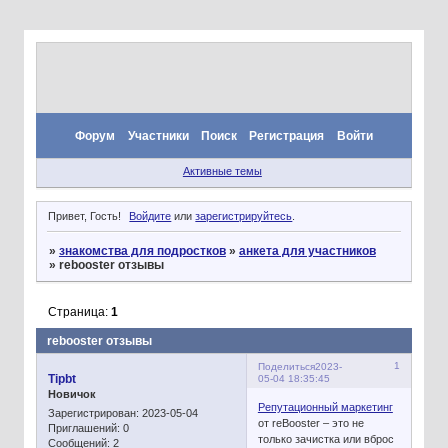
Форум
Участники
Поиск
Регистрация
Войти
Активные темы
Привет, Гость!
Войдите
или
зарегистрируйтесь
.
»
знакомства для подростков
»
анкета для участников
»
rebooster отзывы
Страница:
1
rebooster отзывы
1
Поделиться
2023-
Tipbt
05-04 18:35:45
Новичок
Репутационный маркетинг
Зарегистрирован
: 2023-05-04
от reBooster – это не
Приглашений:
0
только зачистка или вброс
Сообщений:
2