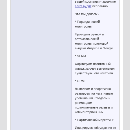
вашей компании - закажите
serm аудит
бесплатно!
Что мы делаем?
* Периодический
мониторинг
Проводим ручной и
автоматический
мониторинг поисковой
выдачи Яндекса и Google
* SERM
Формируем позитивный
имидж за счет вытеснения
существующего негатива
* ORM
Выявляем и оперативно
реагируем на негативные
упоминания. Создаем и
размещаем
положительные отзывы и
комментарии к ним.
* Партизанский маркетинг
Инициируем обсуждения от