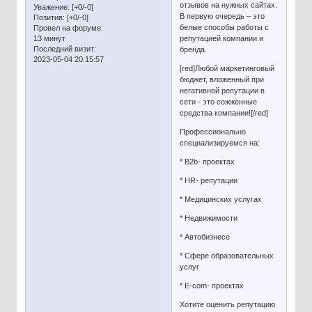
отзывов на нужных сайтах.
Уважение:
[+0/-0]
В первую очередь – это
Позитив:
[+0/-0]
белые способы работы с
Провел на форуме:
13 минут
репутацией компании и
Последний визит:
бренда.
2023-05-04 20:15:57
[red]Любой маркетинговый
бюджет, вложенный при
негативной репутации в
сети - это сожженные
средства компании![/red]
Профессионально
специализируемся на:
* B2b- проектах
* HR- репутации
* Медицинских услугах
* Недвижимости
* Автобизнесе
* Сфере образовательных
услуг
* E-com- проектах
Хотите оценить репутацию