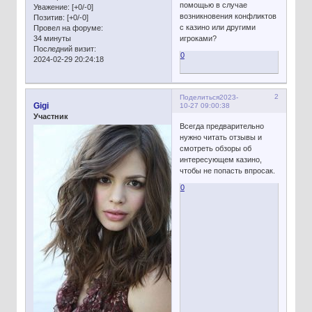
помощью в случае
Уважение:
[+0/-0]
возникновения конфликтов
Позитив:
[+0/-0]
с казино или другими
Провел на форуме:
34 минуты
игроками?
Последний визит:
0
2024-02-29 20:24:18
2
Поделиться
2023-
Gigi
10-27 09:00:38
Участник
Всегда предварительно
нужно читать отзывы и
смотреть обзоры об
интересующем казино,
чтобы не попасть впросак.
0