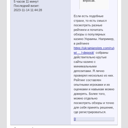
впросак.
5 часов 11 минут
Последний визит:
2023-11-14 11:44:28
Если есть подобные
страхи, то есть смысл
посмотреть разные
рейтинги и почитать
обзоры о популярных
казино Украины. Например,
в рейтинге
https://ukrainianslots.com/ru/casino-
wi … l-deposit/
собраны
действительно крутые
сайты казино с
минимальными
депозитами. Я лично
проверял несколько из них.
Рейтинг составлен
опытными игроками и их
оценками и навыкам можно
доверять. Более того,
можно отдельно
посмотреть обзоры и точно
для себя принять решение,
где регистрироваться.
0