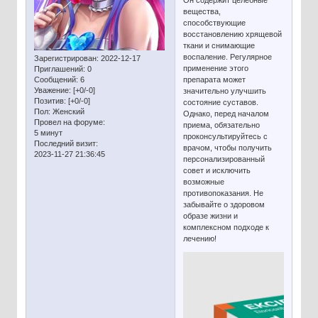
Он содержит целебные
вещества,
способствующие
восстановлению хрящевой
ткани и снимающие
воспаление. Регулярное
Зарегистрирован
: 2022-12-17
применение этого
Приглашений:
0
Сообщений:
6
препарата может
Уважение:
[+0/-0]
значительно улучшить
Позитив:
[+0/-0]
состояние суставов.
Пол:
Женский
Однако, перед началом
Провел на форуме:
приема, обязательно
5 минут
проконсультируйтесь с
Последний визит:
врачом, чтобы получить
2023-11-27 21:36:45
персонализированный
совет и исключить
возможные
противопоказания. Не
забывайте о здоровом
образе жизни и
комплексном подходе к
лечению!