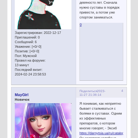
девяносто лет. Сначала
нужно суставы в порядок
привести, а потом уже
спортом заниматься.
0
Зарегистрирован
: 2022-12-17
Приглашений:
0
Сообщений:
6
Уважение:
[+0/-0]
Позитив:
[+0/-0]
Пол:
Мужской
Провел на форуме:
13 минут
Последний визит:
2024-02-24 23:58:53
4
Поделиться
2023-
MayGirl
11-27 21:36:14
Новичок
Я понимаю, как неприятно
бывает сталкиваться с
болями в суставах. Одним
из эффективных
препаратов, о котором
многие говорят, - Эксиб
https://darnytsia.ua/ru/catalog/eksib