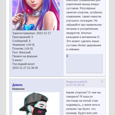
укрепления мышц вокруг
суставов. Регулярные
занятия спортом, особенно
плаванием, также помогли
улучшить ситуацию. Не
забывайте про правильное
питание и употребление
продуктов, богатых
Зарегистрирован
: 2022-12-17
кальцием и витамином D.
Приглашений:
0
Сообщений:
6
Это может сделать ваши
Уважение:
[+0/-0]
суставы более здоровыми
Позитив:
[+0/-0]
и гибкими.
Пол:
Женский
0
Провел на форуме:
5 минут
Последний визит:
2023-11-27 21:36:45
3
Поделиться
2023-
Димон
11-27 21:34:15
Новичок
Каким спортом? О чем вы
говорити? Я пока по
лестнице на пятый этаж
поднимусь, у меня ноги в
коленях так болят, что
кошмар. Будто мне уже