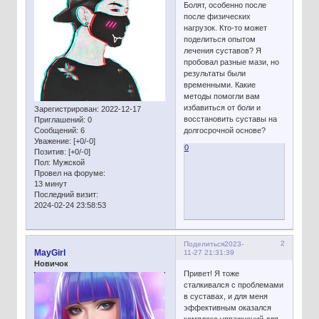
Болят, особенно после
после физических
нагрузок. Кто-то может
поделиться опытом
лечения суставов? Я
пробовал разные мази, но
результаты были
временными. Какие
методы помогли вам
избавиться от боли и
Зарегистрирован
: 2022-12-17
восстановить суставы на
Приглашений:
0
Сообщений:
6
долгосрочной основе?
Уважение:
[+0/-0]
0
Позитив:
[+0/-0]
Пол:
Мужской
Провел на форуме:
13 минут
Последний визит:
2024-02-24 23:58:53
2
Поделиться
2023-
MayGirl
11-27 21:31:39
Новичок
Привет! Я тоже
сталкивался с проблемами
в суставах, и для меня
эффективным оказался
комплекс упражнений для