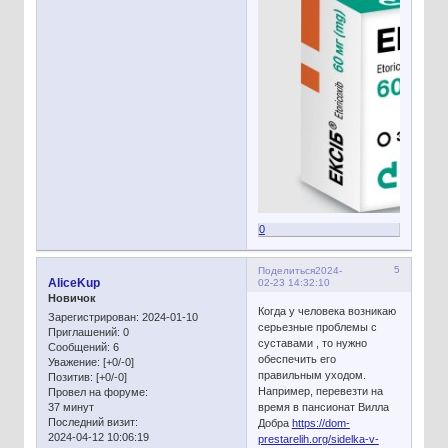
0
5
Поделиться
2024-
AliceKup
02-23 14:32:10
Новичок
Когда у человека возникаю
Зарегистрирован
: 2024-01-10
серьезные проблемы с
Приглашений:
0
суставами , то нужно
Сообщений:
6
обеспечить его
Уважение:
[+0/-0]
правильным уходом.
Позитив:
[+0/-0]
Например, перевезти на
Провел на форуме:
37 минут
время в пансионат Вилла
Последний визит:
Добра
https://dom-
2024-04-12 10:06:19
prestarelih.org/sidelka-v-