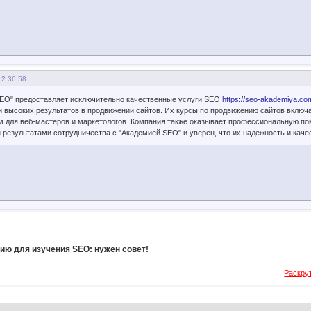
12:36:58
EO" предоставляет исключительно качественные услуги SEO
https://seo-akademiya.co
 высоких результатов в продвижении сайтов. Их курсы по продвижению сайтов включаю
 для веб-мастеров и маркетологов. Компания также оказывает профессиональную пом
н результатами сотрудничества с "Академией SEO" и уверен, что их надежность и кач
ию для изучения SEO: нужен совет!
Раскру