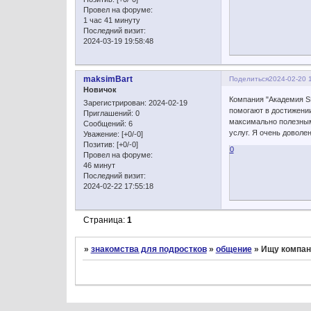
Провел на форуме:
1 час 41 минуту
Последний визит:
2024-03-19 19:58:48
maksimBart
Поделиться
2024-02-20 
Новичок
Компания "Академия S
Зарегистрирован
: 2024-02-19
помогают в достижении
Приглашений:
0
максимально полезным
Сообщений:
6
услуг. Я очень доволе
Уважение:
[+0/-0]
Позитив:
[+0/-0]
0
Провел на форуме:
46 минут
Последний визит:
2024-02-22 17:55:18
Страница:
1
»
знакомства для подростков
»
общение
»
Ищу компан