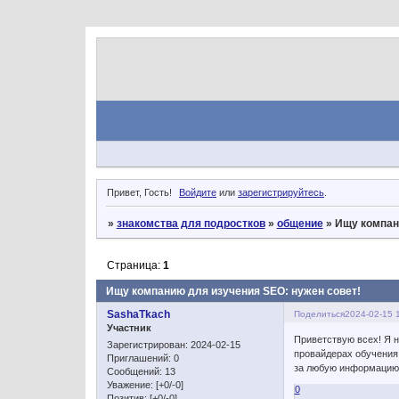
Привет, Гость!
Войдите
или
зарегистрируйтесь
.
»
знакомства для подростков
»
общение
»
Ищу компан
Страница:
1
Ищу компанию для изучения SEO: нужен совет!
SashaTkach
Поделиться
2024-02-15 
Участник
Приветствую всех! Я н
Зарегистрирован
: 2024-02-15
провайдерах обучения.
Приглашений:
0
за любую информацию
Сообщений:
13
Уважение:
[+0/-0]
0
Позитив:
[+0/-0]