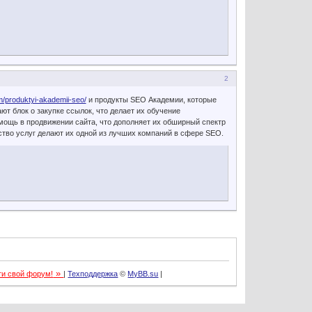
2
m/produktyi-akademii-seo/
и продукты SEO Академии, которые
т блок о закупке ссылок, что делает их обучение
ощь в продвижении сайта, что дополняет их обширный спектр
ество услуг делают их одной из лучших компаний в сфере SEO.
»
ти свой форум!
|
Техподдержка
©
MyBB.su
|