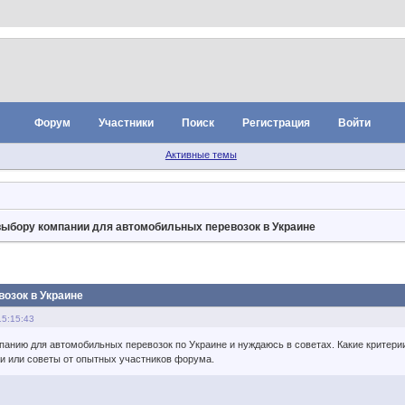
Форум
Участники
Поиск
Регистрация
Войти
Активные темы
выбору компании для автомобильных перевозок в Украине
озок в Украине
15:15:43
анию для автомобильных перевозок по Украине и нуждаюсь в советах. Какие критери
и или советы от опытных участников форума.