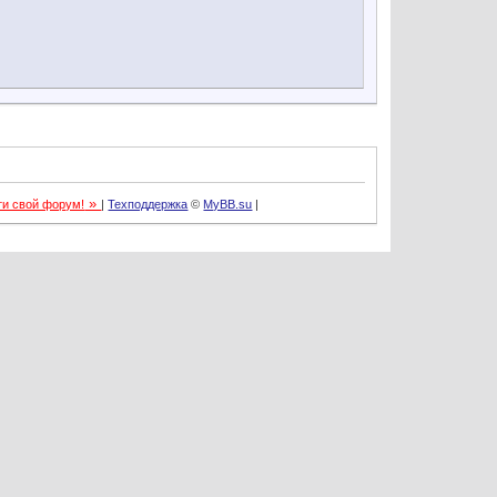
»
ти свой форум!
|
Техподдержка
©
MyBB.su
|