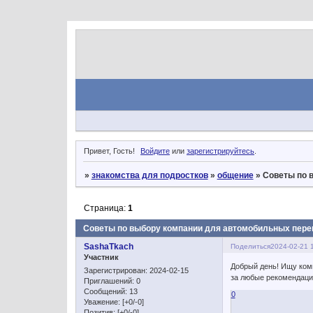
Привет, Гость!
Войдите
или
зарегистрируйтесь
.
»
знакомства для подростков
»
общение
»
Советы по 
Страница:
1
Советы по выбору компании для автомобильных перев
SashaTkach
Поделиться
2024-02-21 
Участник
Добрый день! Ищу комп
Зарегистрирован
: 2024-02-15
за любые рекомендаци
Приглашений:
0
Сообщений:
13
0
Уважение:
[+0/-0]
Позитив:
[+0/-0]