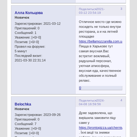
3
Поделиться
2021-
Алла Кольцова
03-12 23:54:19
Новичок
Отличное место где можно
Зарегистрирован
: 2021-03-12
посидеть не только внутри
Приглашений:
0
ресторана, а и на летней
Сообщений:
1
площадке
Уважение:
[+0/-0]
https://bellamozzarella.com.ua/
Позитив:
[+0/-0]
Пицца в Харькове тут
Провел на форуме:
5 минут
самая вкусная.Вас
Последний визит:
встретит вежливый,
2021-03-30 22:31:14
радушный персонал,
уютная атмосфера,
вкусная еда, качественное
обслуживание и полный
релакс.
0
4
Поделиться
2024-
Belochka
04-08 16:59:56
Новичок
Дуже задоволена, що
Зарегистрирован
: 2023-09-26
вирішила замовити піцу
Приглашений:
0
саме у
Сообщений:
7
https://prontopizza.ua/chernivtsi/
Уважение:
[+0/-0]
. Їхні акції та знижки
Позитив:
[+0/-0]