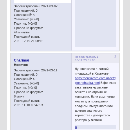
Зарегистрирован
: 2021-03-02
Приглашений:
0
Сообщений:
8
Уважение:
[+0/-0]
Позитив:
[+0/-0]
Провел на форуме:
44 минуты
Последний визит:
2021-12-19 21:58:16
2
Поделиться
2021-
Charimai
03-11 23:31:03
Новичок
Лучшее кафе с летней
Зарегистрирован
: 2021-03-11
площадкой в Харькове
Приглашений:
0
https://fenixresto.com.ua/letnyaya-
Сообщений:
4
ploshchadka.html
В фениксе
Уважение:
[+0/-0]
закатывают чудесные
Позитив:
[+0/-0]
банкеты на огромные
Провел на форуме:
8 минут
компании. Если вам нужно
Последний визит:
место для проведения
2021-11-10 10:47:53
свадьбы, выпускного или
другого значимого
торжества - доверьтесь
ресторану Феникс.
0